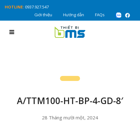
HOTLINE:
0937.927.547
Giới thiệu
Hướng dẫn
FAQs
A/TTM100-HT-BP-4-GD-8′
28 Tháng mười một, 2024