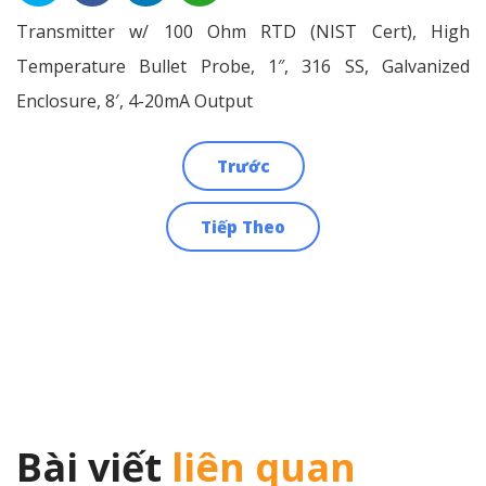
Transmitter w/ 100 Ohm RTD (NIST Cert), High
Temperature Bullet Probe, 1″, 316 SS, Galvanized
Enclosure, 8′, 4-20mA Output
Trước
Điều
Tiếp Theo
hướng
bài
viết
Bài viết
liên quan