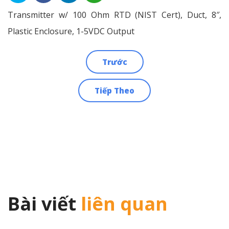
Transmitter w/ 100 Ohm RTD (NIST Cert), Duct, 8″,
Plastic Enclosure, 1-5VDC Output
Trước
Điều
Tiếp Theo
hướng
bài
viết
Bài viết
liên quan