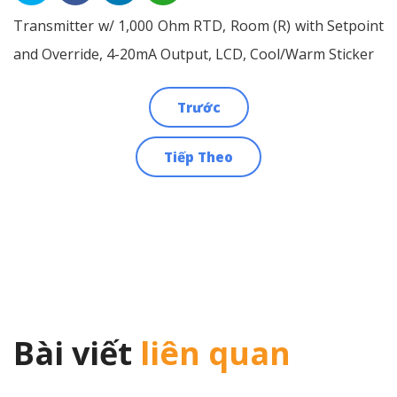
Transmitter w/ 1,000 Ohm RTD, Room (R) with Setpoint
and Override, 4-20mA Output, LCD, Cool/Warm Sticker
Trước
Điều
Tiếp Theo
hướng
bài
viết
Bài viết
liên quan