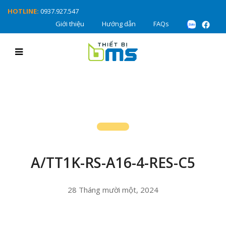
HOTLINE:
0937.927.547
Giới thiệu
Hướng dẫn
FAQs
A/TT1K-RS-A16-4-RES-C5
28 Tháng mười một, 2024