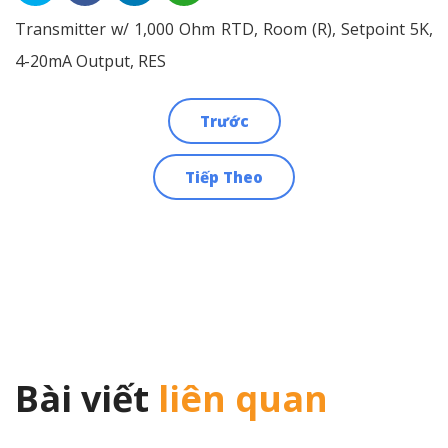
Transmitter w/ 1,000 Ohm RTD, Room (R), Setpoint 5K,
4-20mA Output, RES
Trước
Điều
Tiếp Theo
hướng
bài
viết
Bài viết
liên quan