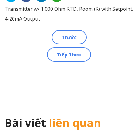
Transmitter w/ 1,000 Ohm RTD, Room (R) with Setpoint,
4-20mA Output
Trước
Điều
Tiếp Theo
hướng
bài
viết
Bài viết
liên quan