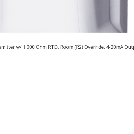
mitter w/ 1,000 Ohm RTD, Room (R2) Override, 4-20mA Out
ều
ớng
t