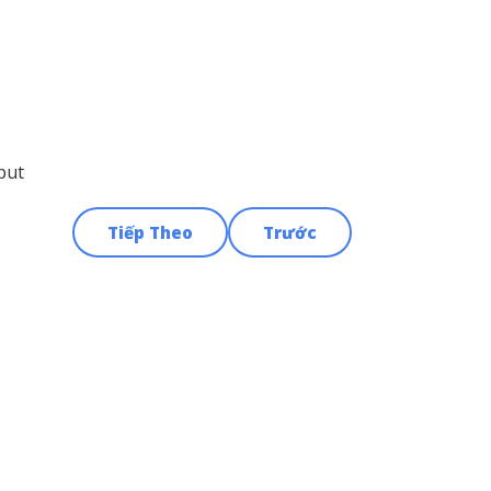
put
Tiếp Theo
Trước