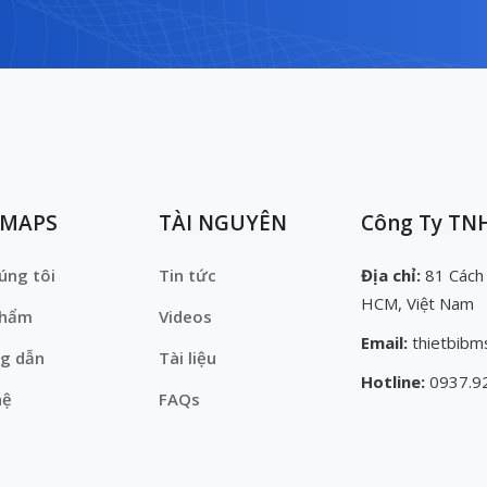
EMAPS
TÀI NGUYÊN
Công Ty TNH
úng tôi
Tin tức
Địa chỉ:
81 Cách
HCM, Việt Nam
phẩm
Videos
Email:
thietbibm
g dẫn
Tài liệu
Hotline:
0937.9
hệ
FAQs