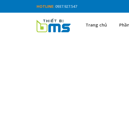
HOTLINE:
0937.927.547
Trang chủ
Phầ