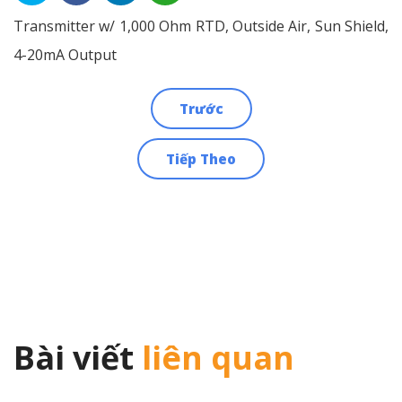
Transmitter w/ 1,000 Ohm RTD, Outside Air, Sun Shield,
4-20mA Output
Trước
Điều
Tiếp Theo
hướng
bài
viết
Bài viết
liên quan