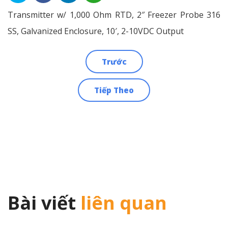
Transmitter w/ 1,000 Ohm RTD, 2″ Freezer Probe 316
SS, Galvanized Enclosure, 10′, 2-10VDC Output
Trước
Điều
Tiếp Theo
hướng
bài
viết
Bài viết
liên quan