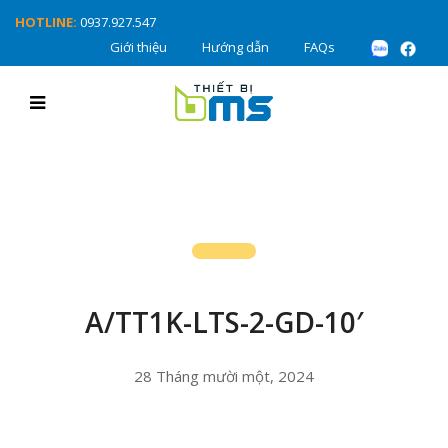
HOTLINE:
0937.927.547
Giới thiệu
Hướng dẫn
FAQs
A/TT1K-LTS-2-GD-10′
28 Tháng mười một, 2024