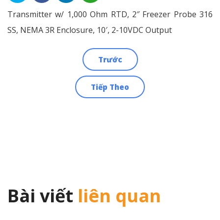
Transmitter w/ 1,000 Ohm RTD, 2″ Freezer Probe 316
SS, NEMA 3R Enclosure, 10′, 2-10VDC Output
Trước
Điều
Tiếp Theo
hướng
bài
viết
Bài viết
liên quan