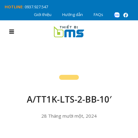
HOTLINE:
0937.927.547
Giới thiệu
Hướng dẫn
FAQs
A/TT1K-LTS-2-BB-10′
28 Tháng mười một, 2024