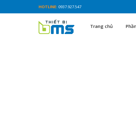
HOTLINE:
0937.927.547
Trang chủ
Phầ