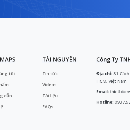
EMAPS
TÀI NGUYÊN
Công Ty TNH
úng tôi
Tin tức
Địa chỉ:
81 Cách
HCM, Việt Nam
phẩm
Videos
Email:
thietbibm
g dẫn
Tài liệu
Hotline:
0937.9
hệ
FAQs