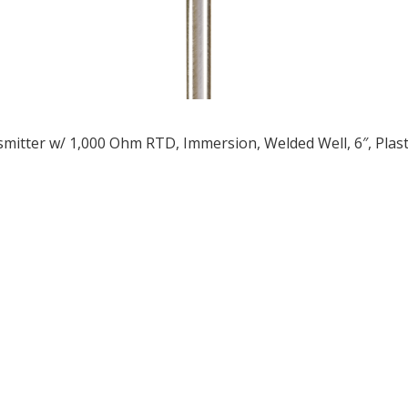
mitter w/ 1,000 Ohm RTD, Immersion, Welded Well, 6″, Plas
ều
ớng
t