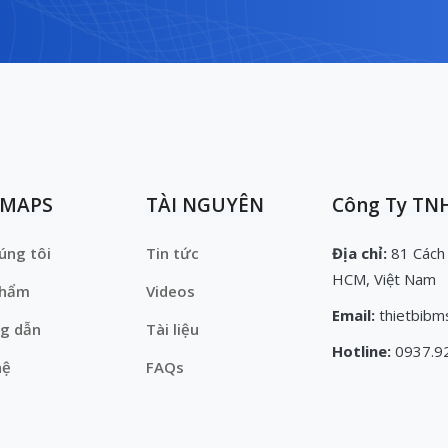
EMAPS
TÀI NGUYÊN
Công Ty TNH
úng tôi
Tin tức
Địa chỉ:
81 Cách
HCM, Việt Nam
phẩm
Videos
Email:
thietbibm
g dẫn
Tài liệu
Hotline:
0937.9
hệ
FAQs