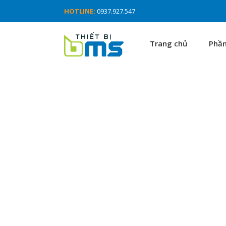
HOTLINE:
0937.927.547
Trang chủ
Phầ