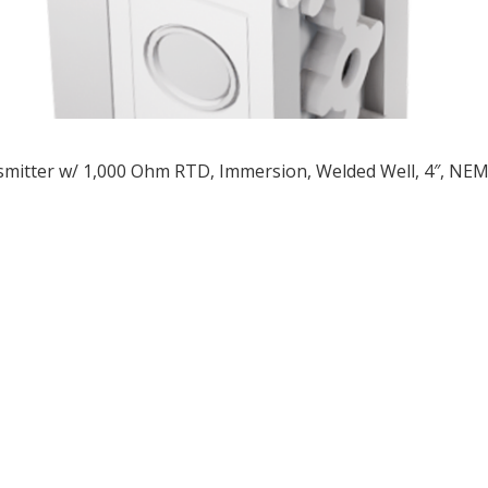
mitter w/ 1,000 Ohm RTD, Immersion, Welded Well, 4″, NE
ều
ớng
t