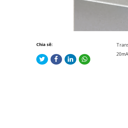
Chia sẽ:
Tran
20mA
Đi
hư
bài
viế