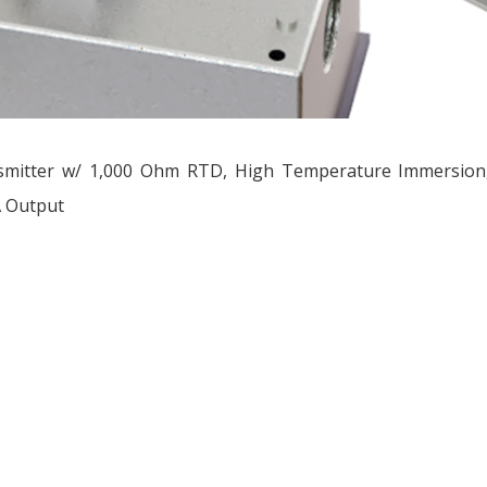
smitter w/ 1,000 Ohm RTD, High Temperature Immersion,
 Output
ều
ớng
t