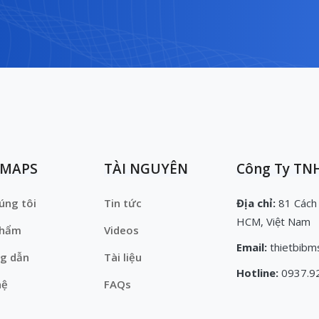
EMAPS
TÀI NGUYÊN
Công Ty TNH
úng tôi
Tin tức
Địa chỉ:
81 Cách
HCM, Việt Nam
phẩm
Videos
Email:
thietbibm
g dẫn
Tài liệu
Hotline:
0937.9
hệ
FAQs