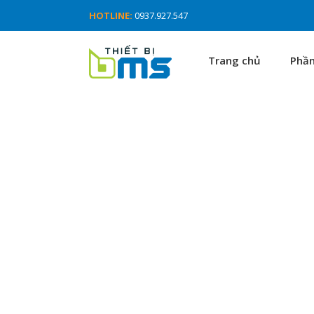
HOTLINE:
0937.927.547
Trang chủ
Phầ