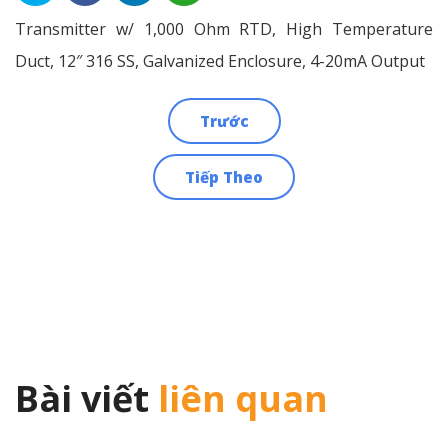
Transmitter w/ 1,000 Ohm RTD, High Temperature
Duct, 12″ 316 SS, Galvanized Enclosure, 4-20mA Output
Trước
Điều
Tiếp Theo
hướng
bài
viết
Bài viết
liên quan