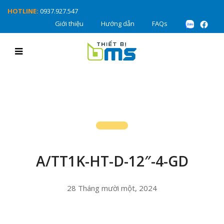
HOTLINE:
0937.927.547
Giới thiệu
Hướng dẫn
FAQs
A/TT1K-HT-D-12″-4-GD
28 Tháng mười một, 2024