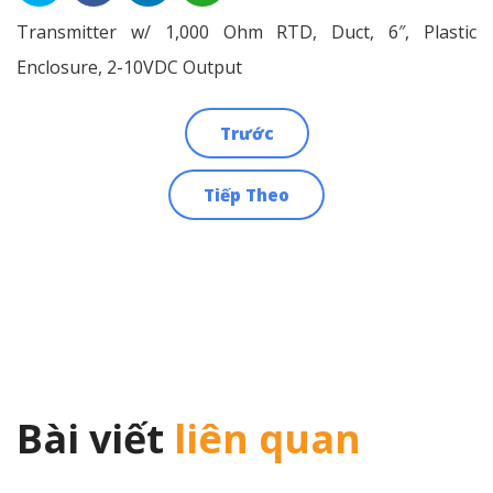
Transmitter w/ 1,000 Ohm RTD, Duct, 6″, Plastic
Enclosure, 2-10VDC Output
Trước
Điều
Tiếp Theo
hướng
bài
viết
Bài viết
liên quan