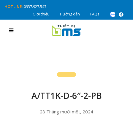
HOTLINE:
0937.927.547
Giới thiệu
Hướng dẫn
FAQs
A/TT1K-D-6″-2-PB
28 Tháng mười một, 2024