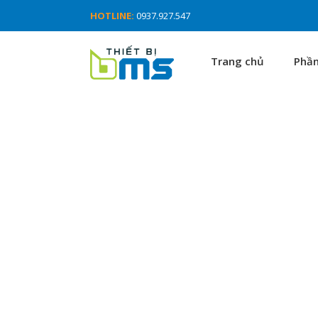
HOTLINE:
0937.927.547
Trang chủ
Phầ