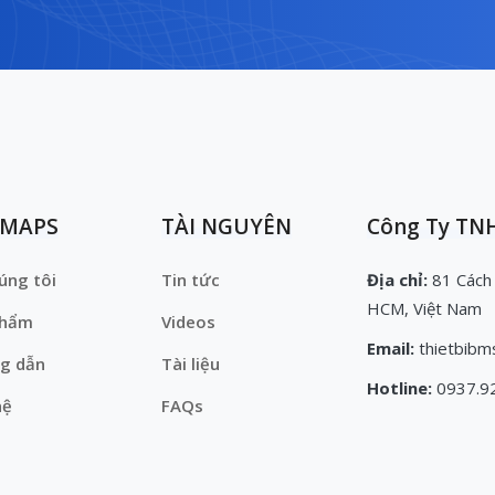
EMAPS
TÀI NGUYÊN
Công Ty TNH
úng tôi
Tin tức
Địa chỉ:
81 Cách
HCM, Việt Nam
phẩm
Videos
Email:
thietbibm
g dẫn
Tài liệu
Hotline:
0937.9
hệ
FAQs