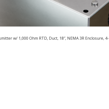
mitter w/ 1,000 Ohm RTD, Duct, 18″, NEMA 3R Enclosure, 
ều
ớng
t