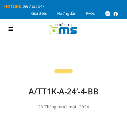
HOTLINE:
0937.927.547
Giới thiệu
Hướng dẫn
FAQs
A/TT1K-A-24′-4-BB
28 Tháng mười một, 2024