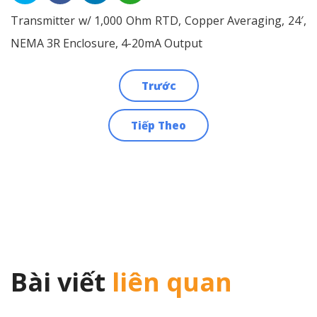
Transmitter w/ 1,000 Ohm RTD, Copper Averaging, 24′,
NEMA 3R Enclosure, 4-20mA Output
Trước
Điều
Tiếp Theo
hướng
bài
viết
Bài viết
liên quan