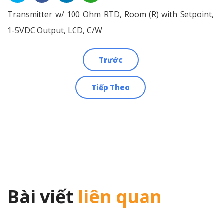
Transmitter w/ 100 Ohm RTD, Room (R) with Setpoint,
1-5VDC Output, LCD, C/W
Trước
Điều
Tiếp Theo
hướng
bài
viết
Bài viết
liên quan