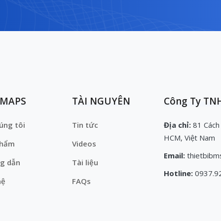
EMAPS
TÀI NGUYÊN
Công Ty TNH
úng tôi
Tin tức
Địa chỉ:
81 Cách
HCM, Việt Nam
phẩm
Videos
Email:
thietbibm
g dẫn
Tài liệu
Hotline:
0937.9
hệ
FAQs