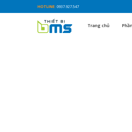
HOTLINE:
0937.927.547
Trang chủ
Phầ