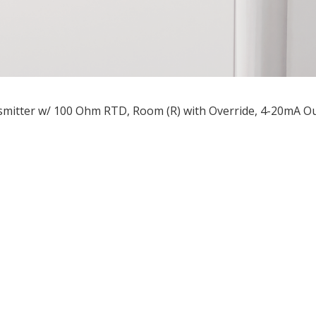
mitter w/ 100 Ohm RTD, Room (R) with Override, 4-20mA O
ều
ớng
t