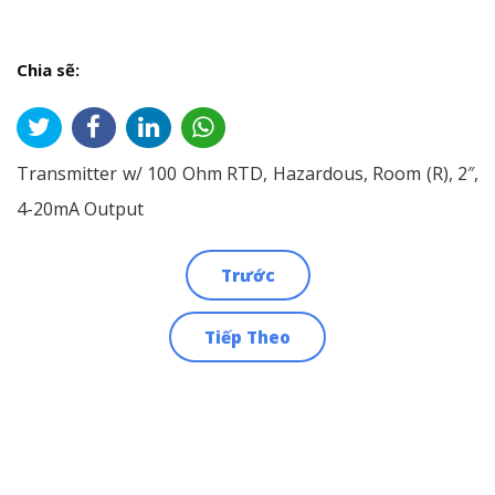
Chia sẽ:
Transmitter w/ 100 Ohm RTD, Hazardous, Room (R), 2″,
4-20mA Output
Trước
Điều
Tiếp Theo
hướng
bài
viết