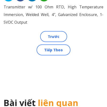
Transmitter w/ 100 Ohm RTD, High Temperature
Immersion, Welded Well, 4″, Galvanized Enclosure, 1-
5VDC Output
Trước
Điều
Tiếp Theo
hướng
bài
viết
Bài viết
liên quan