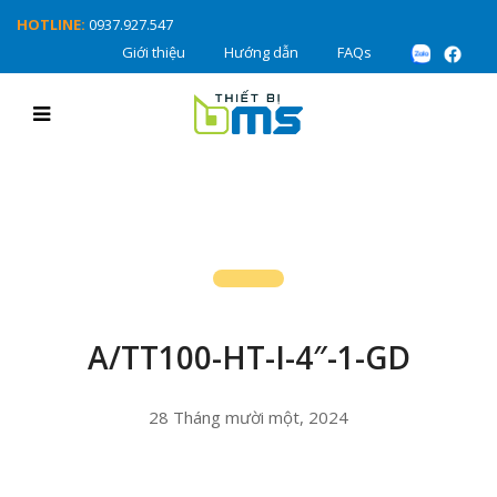
HOTLINE:
0937.927.547
Giới thiệu
Hướng dẫn
FAQs
A/TT100-HT-I-4″-1-GD
28 Tháng mười một, 2024