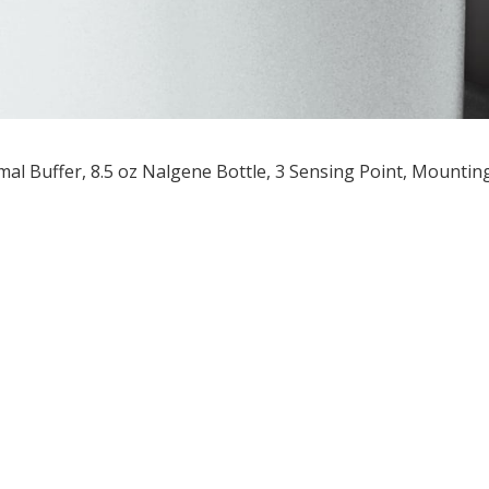
al Buffer, 8.5 oz Nalgene Bottle, 3 Sensing Point, Mounting
ều
ớng
t