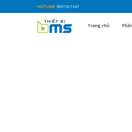
HOTLINE:
0937.927.547
Trang chủ
Phầ