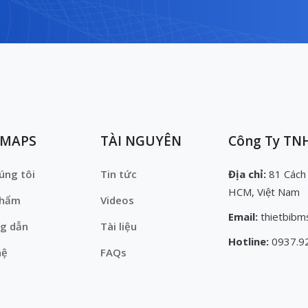
EMAPS
TÀI NGUYÊN
Công Ty TNH
úng tôi
Tin tức
Địa chỉ:
81 Cách
HCM, Việt Nam
phẩm
Videos
Email:
thietbibm
g dẫn
Tài liệu
Hotline:
0937.9
hệ
FAQs