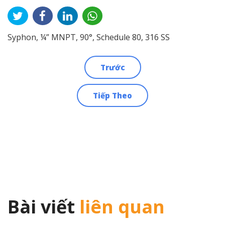
Syphon, ¼” MNPT, 90°, Schedule 80, 316 SS
Trước
Điều
Tiếp Theo
hướng
bài
viết
Bài viết
liên quan