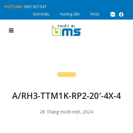
HOTLINE:
0937.927.547
Giới thiệu
Hướng dẫn
FAQs
A/RH3-TTM1K-RP2-20′-4X-4
28 Tháng mười một, 2024