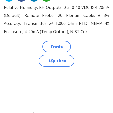
Relative Humidity, RH Outputs: 0-5, 0-10 VDC & 4-20mA
(Default), Remote Probe, 20′ Plenum Cable, ± 3%
Accuracy, Transmitter w/ 1,000 Ohm RTD, NEMA 4X
Enclosure, 4-20mA (Temp Output), NIST Cert
Trước
Điều
Tiếp Theo
hướng
bài
viết