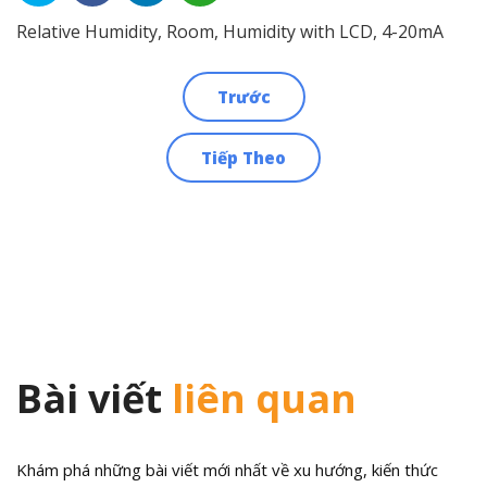
Relative Humidity, Room, Humidity with LCD, 4-20mA
Trước
Điều
Tiếp Theo
hướng
bài
viết
Bài viết
liên quan
Khám phá những bài viết mới nhất về xu hướng, kiến thức