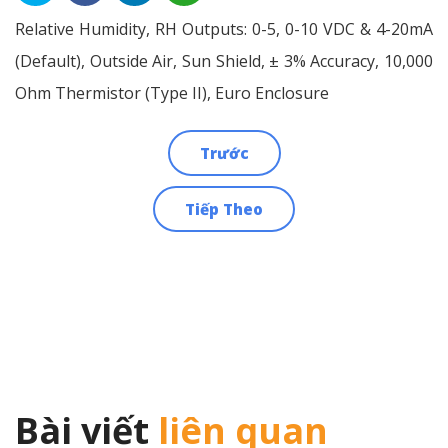
Relative Humidity, RH Outputs: 0-5, 0-10 VDC & 4-20mA
(Default), Outside Air, Sun Shield, ± 3% Accuracy, 10,000
Ohm Thermistor (Type II), Euro Enclosure
Trước
Điều
Tiếp Theo
hướng
bài
viết
Bài viết
liên quan