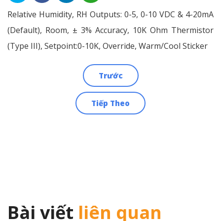
Relative Humidity, RH Outputs: 0-5, 0-10 VDC & 4-20mA
(Default), Room, ± 3% Accuracy, 10K Ohm Thermistor
(Type III), Setpoint:0-10K, Override, Warm/Cool Sticker
Trước
Điều
Tiếp Theo
hướng
bài
viết
Bài viết
liên quan