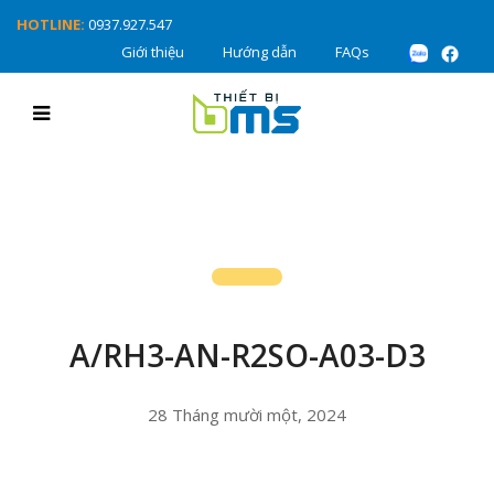
HOTLINE:
0937.927.547
Giới thiệu
Hướng dẫn
FAQs
A/RH3-AN-R2SO-A03-D3
28 Tháng mười một, 2024