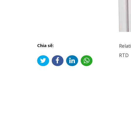
Chia sẽ:
Relat
RTD
Đi
hư
bài
viế