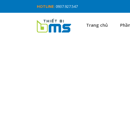
HOTLINE:
0937.927.547
Trang chủ
Phầ