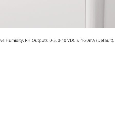
ive Humidity, RH Outputs: 0-5, 0-10 VDC & 4-20mA (Default)
ều
ớng
t