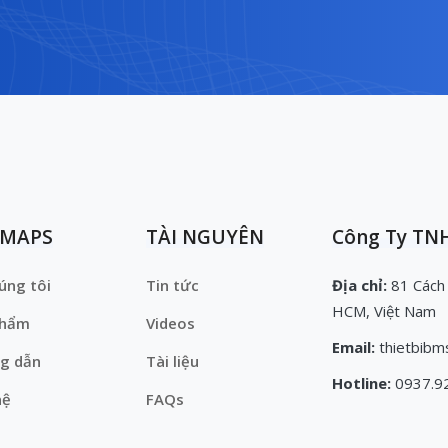
EMAPS
TÀI NGUYÊN
Công Ty TNH
úng tôi
Tin tức
Địa chỉ:
81 Cách
HCM, Việt Nam
phẩm
Videos
Email:
thietbibm
g dẫn
Tài liệu
Hotline:
0937.9
hệ
FAQs