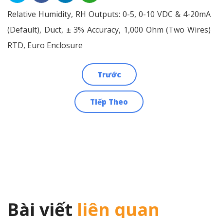
Relative Humidity, RH Outputs: 0-5, 0-10 VDC & 4-20mA
(Default), Duct, ± 3% Accuracy, 1,000 Ohm (Two Wires)
RTD, Euro Enclosure
Trước
Điều
Tiếp Theo
hướng
bài
viết
Bài viết
liên quan