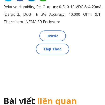
Relative Humidity, RH Outputs: 0-5, 0-10 VDC & 4-20mA
(Default), Duct, ± 3% Accuracy, 10,000 Ohm (E1)
Thermistor, NEMA 3R Enclosure
Trước
Điều
Tiếp Theo
hướng
bài
viết
Bài viết
liên quan