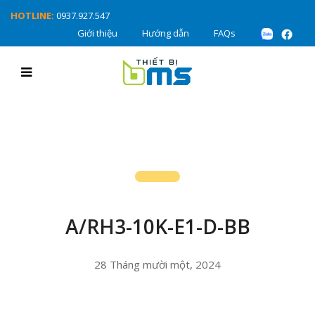
HOTLINE:
0937.927.547
Giới thiệu
Hướng dẫn
FAQs
A/RH3-10K-E1-D-BB
28 Tháng mười một, 2024