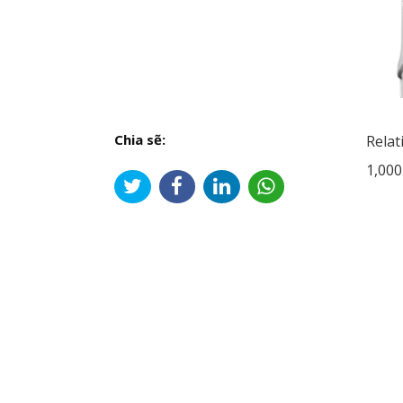
Chia sẽ:
Relat
1,00
Đi
hư
bài
viế