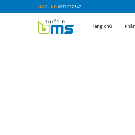
HOTLINE:
0937.927.547
Trang chủ
Phầ