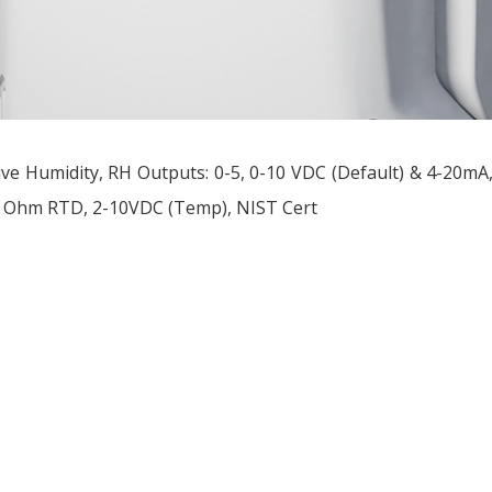
ive Humidity, RH Outputs: 0-5, 0-10 VDC (Default) & 4-20mA
0 Ohm RTD, 2-10VDC (Temp), NIST Cert
ều
ớng
t