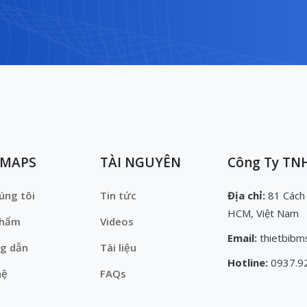
EMAPS
TÀI NGUYÊN
Công Ty TNH
úng tôi
Tin tức
Địa chỉ:
81 Cách
HCM, Việt Nam
phẩm
Videos
Email:
thietbibm
g dẫn
Tài liệu
Hotline:
0937.9
hệ
FAQs