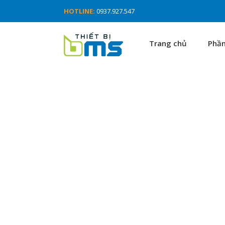
HOTLINE:
0937.927.547
Trang chủ
Phầ