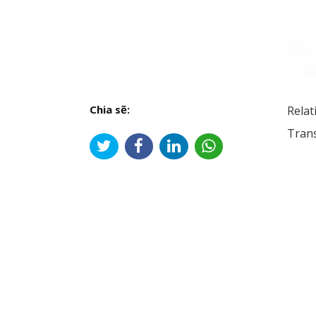
Chia sẽ:
Relat
Trans
Đi
hư
bài
viế