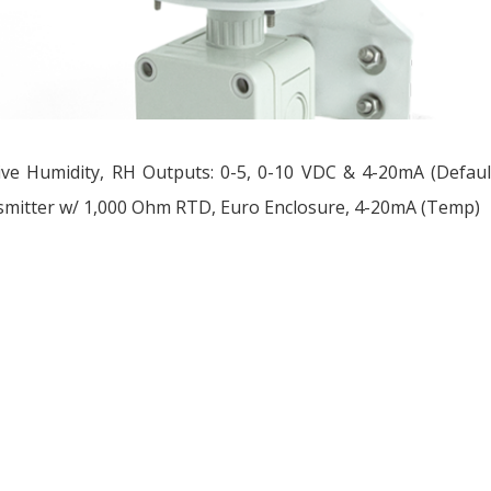
ive Humidity, RH Outputs: 0-5, 0-10 VDC & 4-20mA (Default
mitter w/ 1,000 Ohm RTD, Euro Enclosure, 4-20mA (Temp)
ều
ớng
t