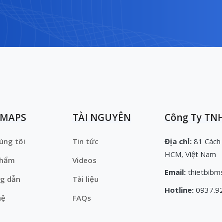
EMAPS
TÀI NGUYÊN
Công Ty TNH
úng tôi
Tin tức
Địa chỉ:
81 Cách
HCM, Việt Nam
phẩm
Videos
Email:
thietbibm
g dẫn
Tài liệu
Hotline:
0937.9
hệ
FAQs