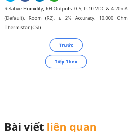
Relative Humidity, RH Outputs: 0-5, 0-10 VDC & 4-20mA
(Default), Room (R2), ± 2% Accuracy, 10,000 Ohm
Thermistor (CSI)
Trước
Điều
Tiếp Theo
hướng
bài
viết
Bài viết
liên quan