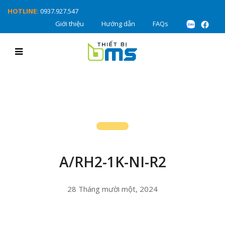
HOTLINE:
0937.927.547
Giới thiệu
Hướng dẫn
FAQs
A/RH2-1K-NI-R2
28 Tháng mười một, 2024