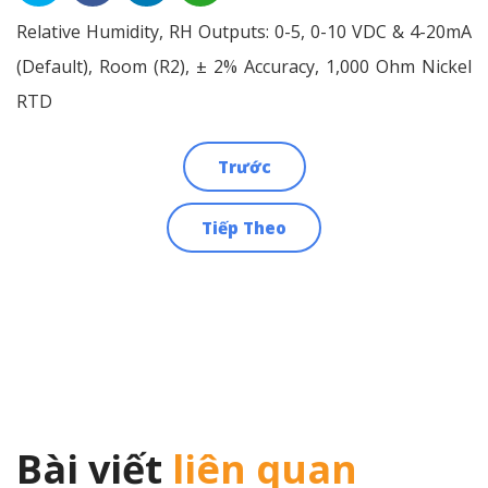
Relative Humidity, RH Outputs: 0-5, 0-10 VDC & 4-20mA
(Default), Room (R2), ± 2% Accuracy, 1,000 Ohm Nickel
RTD
Trước
Điều
Tiếp Theo
hướng
bài
viết
Bài viết
liên quan