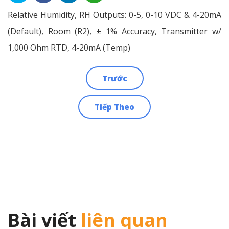
Relative Humidity, RH Outputs: 0-5, 0-10 VDC & 4-20mA
(Default), Room (R2), ± 1% Accuracy, Transmitter w/
1,000 Ohm RTD, 4-20mA (Temp)
Trước
Điều
Tiếp Theo
hướng
bài
viết
Bài viết
liên quan