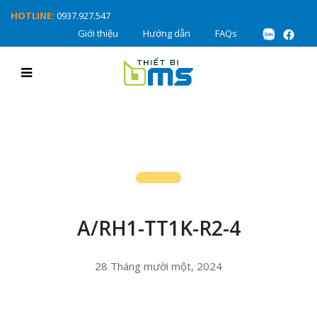
HOTLINE:
0937.927.547
Giới thiệu
Hướng dẫn
FAQs
A/RH1-TT1K-R2-4
28 Tháng mười một, 2024