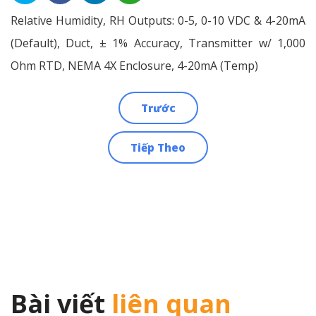
Relative Humidity, RH Outputs: 0-5, 0-10 VDC & 4-20mA
(Default), Duct, ± 1% Accuracy, Transmitter w/ 1,000
Ohm RTD, NEMA 4X Enclosure, 4-20mA (Temp)
Trước
Điều
Tiếp Theo
hướng
bài
viết
Bài viết
liên quan