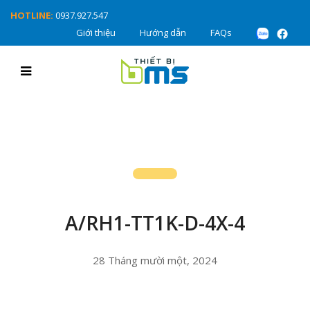
HOTLINE:
0937.927.547
Giới thiệu
Hướng dẫn
FAQs
A/RH1-TT1K-D-4X-4
28 Tháng mười một, 2024