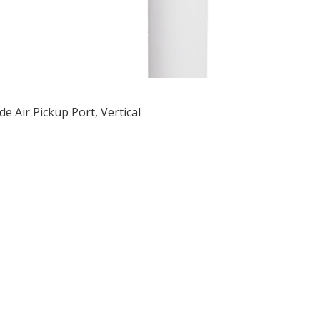
de Air Pickup Port, Vertical
ều
ớng
t