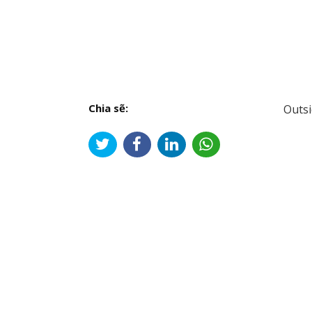
Chia sẽ:
Outsi
Đi
hư
bài
viế