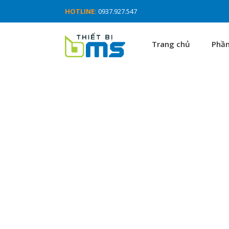
HOTLINE:
0937.927.547
Trang chủ
Phầ