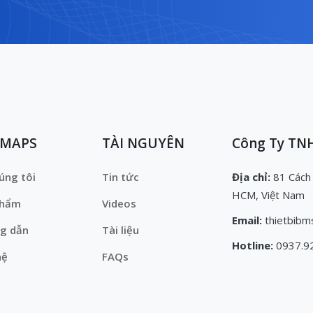
EMAPS
TÀI NGUYÊN
Công Ty TNH
úng tôi
Tin tức
Địa chỉ:
81 Cách
HCM, Việt Nam
phẩm
Videos
Email:
thietbibm
g dẫn
Tài liệu
Hotline:
0937.9
hệ
FAQs