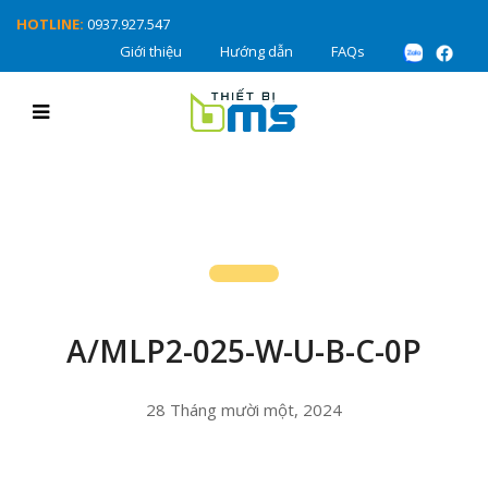
HOTLINE:
0937.927.547
Giới thiệu
Hướng dẫn
FAQs
A/MLP2-025-W-U-B-C-0P
28 Tháng mười một, 2024