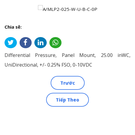
Chia sẽ:
Differential Pressure, Panel Mount, 25.00 inWC,
UniDirectional, +/- 0.25% FSO, 0-10VDC
Trước
Điều
Tiếp Theo
hướng
bài
viết