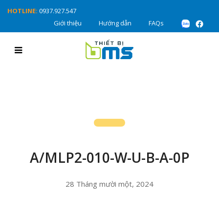
HOTLINE:
0937.927.547
Giới thiệu
Hướng dẫn
FAQs
A/MLP2-010-W-U-B-A-0P
28 Tháng mười một, 2024