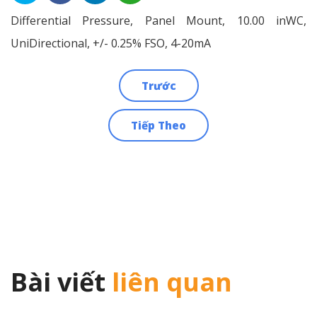
Differential Pressure, Panel Mount, 10.00 inWC,
UniDirectional, +/- 0.25% FSO, 4-20mA
Trước
Điều
Tiếp Theo
hướng
bài
viết
Bài viết
liên quan