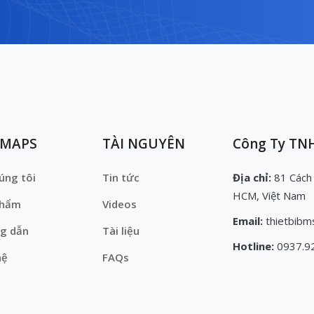
EMAPS
TÀI NGUYÊN
Công Ty TNH
úng tôi
Tin tức
Địa chỉ:
81 Cách
HCM, Việt Nam
phẩm
Videos
Email:
thietbibm
g dẫn
Tài liệu
Hotline:
0937.9
hệ
FAQs