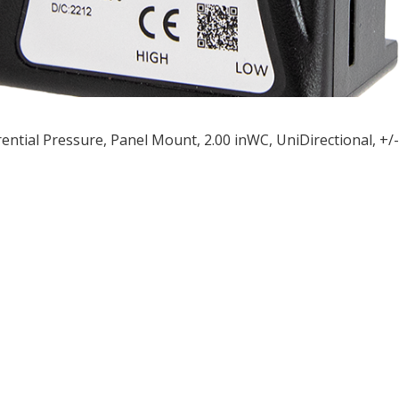
rential Pressure, Panel Mount, 2.00 inWC, UniDirectional, +
ều
ớng
t