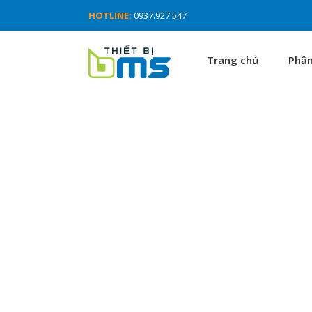
HOTLINE:
0937.927.547
Trang chủ
Phầ