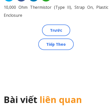
10,000 Ohm Thermistor (Type II), Strap On, Plastic
Enclosure
Trước
Điều
Tiếp Theo
hướng
bài
viết
Bài viết
liên quan