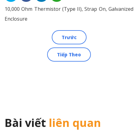
10,000 Ohm Thermistor (Type II), Strap On, Galvanized
Enclosure
Trước
Điều
Tiếp Theo
hướng
bài
viết
Bài viết
liên quan