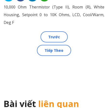
10,000 Ohm Thermistor (Type II), Room (R), White
Housing, Setpoint 0 to 10K Ohms, LCD, Cool/Warm,
Deg F
Trước
Điều
Tiếp Theo
hướng
bài
viết
Bài viết
liên quan