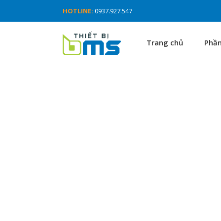
HOTLINE:
0937.927.547
Trang chủ
Phầ