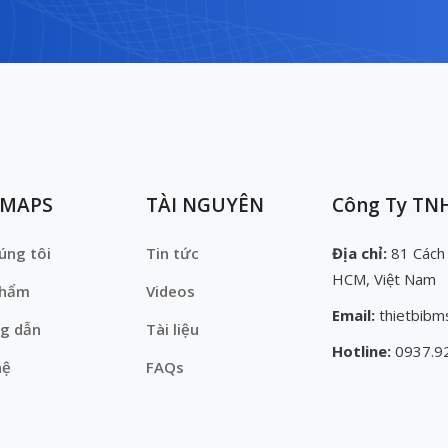
EMAPS
TÀI NGUYÊN
Công Ty TNH
úng tôi
Tin tức
Địa chỉ:
81 Cách
HCM, Việt Nam
phẩm
Videos
Email:
thietbibm
g dẫn
Tài liệu
Hotline:
0937.9
hệ
FAQs