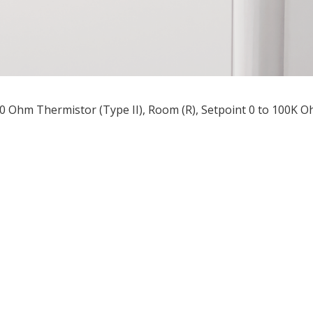
0 Ohm Thermistor (Type II), Room (R), Setpoint 0 to 100K O
ều
ớng
t