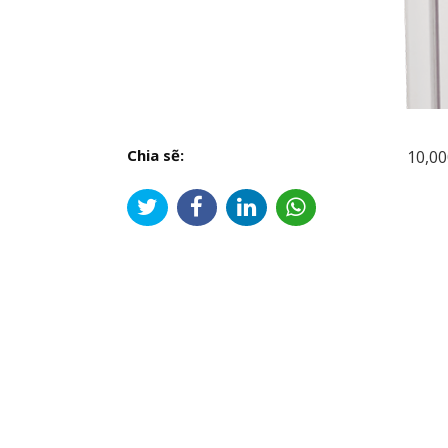
Chia sẽ:
10,00
Đi
hư
bài
viế