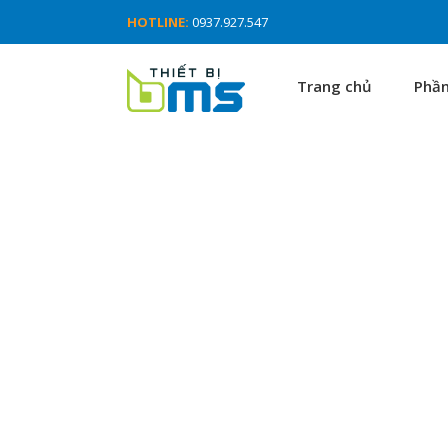
HOTLINE:
0937.927.547
Trang chủ
Phầ