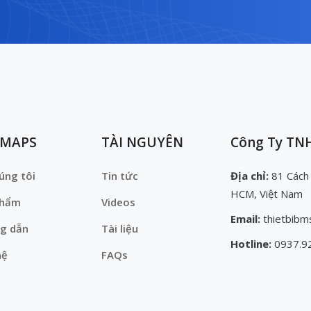
EMAPS
TÀI NGUYÊN
Công Ty TNH
úng tôi
Tin tức
Địa chỉ:
81 Cách
HCM, Việt Nam
phẩm
Videos
Email:
thietbibm
g dẫn
Tài liệu
Hotline:
0937.9
hệ
FAQs