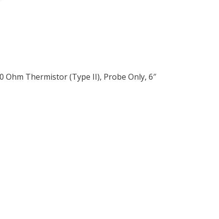
0 Ohm Thermistor (Type II), Probe Only, 6″
ều
ớng
t