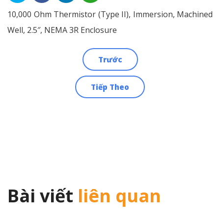
10,000 Ohm Thermistor (Type II), Immersion, Machined
Well, 2.5″, NEMA 3R Enclosure
Trước
Điều
Tiếp Theo
hướng
bài
viết
Bài viết
liên quan