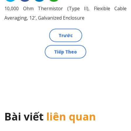
10,000 Ohm Thermistor (Type II), Flexible Cable
Averaging, 12′, Galvanized Enclosure
Trước
Điều
Tiếp Theo
hướng
bài
viết
Bài viết
liên quan