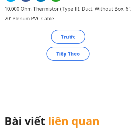
10,000 Ohm Thermistor (Type II), Duct, Without Box, 6″,
20′ Plenum PVC Cable
Trước
Điều
Tiếp Theo
hướng
bài
viết
Bài viết
liên quan