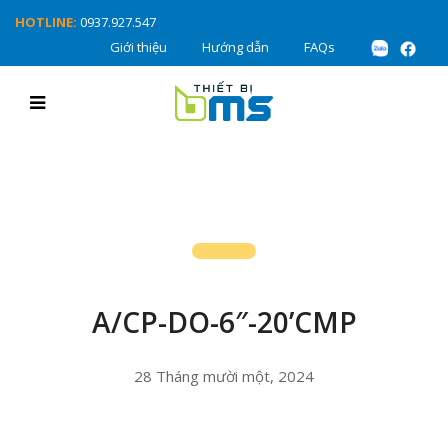
HOTLINE:
0937.927.547
Giới thiệu
Hướng dẫn
FAQs
A/CP-DO-6″-20’CMP
28 Tháng mười một, 2024