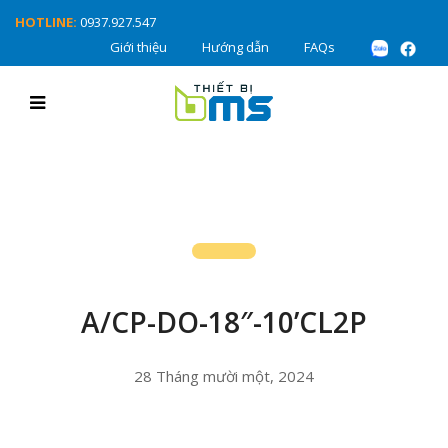
HOTLINE:
0937.927.547
Giới thiệu
Hướng dẫn
FAQs
A/CP-DO-18″-10’CL2P
28 Tháng mười một, 2024