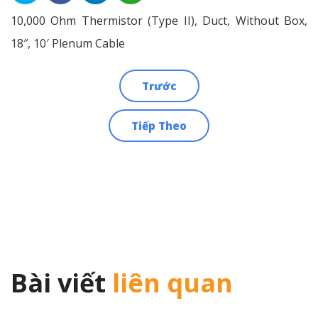
10,000 Ohm Thermistor (Type II), Duct, Without Box,
18″, 10′ Plenum Cable
Trước
Điều
Tiếp Theo
hướng
bài
viết
Bài viết
liên quan