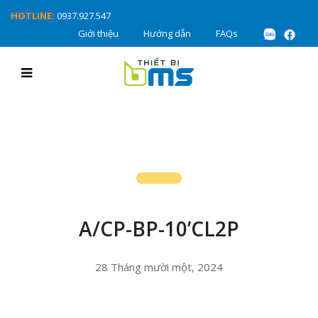
HOTLINE:
0937.927.547
Giới thiệu
Hướng dẫn
FAQs
A/CP-BP-10’CL2P
28 Tháng mười một, 2024