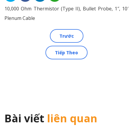
10,000 Ohm Thermistor (Type II), Bullet Probe, 1″, 10′
Plenum Cable
Trước
Điều
Tiếp Theo
hướng
bài
viết
Bài viết
liên quan