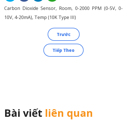
Carbon Dioxide Sensor, Room, 0-2000 PPM (0-5V, 0-
10V, 4-20mA), Temp (10K Type III)
Trước
Điều
Tiếp Theo
hướng
bài
viết
Bài viết
liên quan